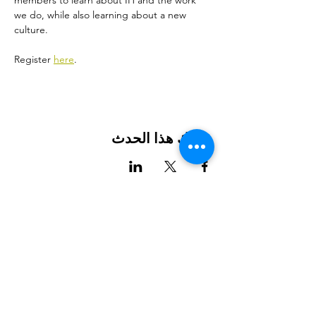
members to learn about IH and the work 
we do, while also learning about a new 
culture.
Register 
here
.
شارِك هذا الحدث
International House هي منظمة غير ربحية تعمل على تمكين
المهاجرين والثقافة الدولية من الازدهار في شارلوت.
شارك
LEARN
VISIT US
1611 E 7th Street
عن