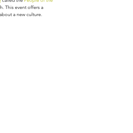
e
 called the 
People of the 
h. This event offers a 
about a new culture.