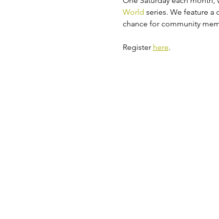
One Saturday each month, w
World 
series. We feature a d
chance for community membe
Register 
here
.