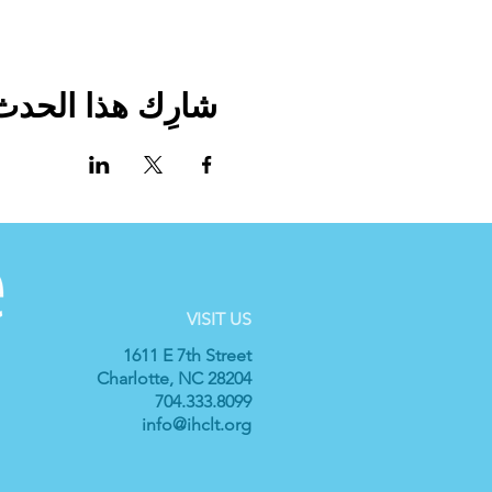
شارِك هذا الحدث
VISIT US
1611 E 7th Street
Charlotte, NC 28204
704.333.8099
info@ihclt.org