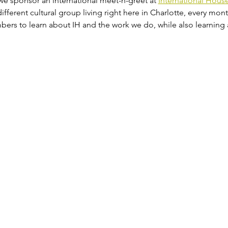
e sponsor an international meet-n-greet at 
International Hous
ifferent cultural group living right here in Charlotte, every mont
rs to learn about IH and the work we do, while also learning 