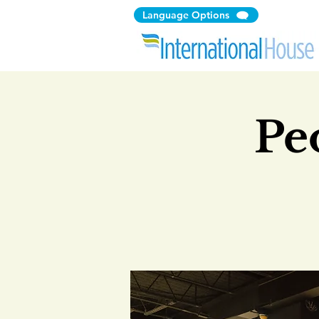
Language Options
Pe