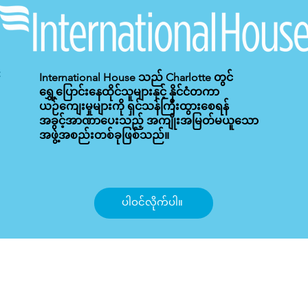
International House သည် Charlotte တွင်
ရွှေ့ပြောင်းနေထိုင်သူများနှင့် နိုင်ငံတကာ
ယဉ်ကျေးမှုများကို ရှင်သန်ကြီးထွားစေရန်
အခွင့်အာဏာပေးသည့် အကျိုးအမြတ်မယူသော
အဖွဲ့အစည်းတစ်ခုဖြစ်သည်။
ပါဝင်လိုက်ပါ။
) သည် ပြည်တွင်းအခွန်များဝန်ဆောင်မှုမှ ဆုံးဖြတ်သည့် 501(c)(3) အခွန်ကင်းလွတ်ခွင့်အဖွ
များသည် ပရဟိတအလှူငွေကို အခွန်နုတ်ယူခြင်းအဖြစ် တောင်းဆိုနိုင်သည်။
House of Metrolina, Inc. ဖြင့် ဂုဏ်ယူစွာ ဖန်တီးထားသည်။
Wix.com
|
သတ်မှတ်ချက်များ
|