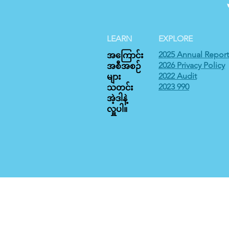
LEARN
EXPLORE
2025 Annual Report
အကြောင်း
2026 Privacy Policy
အစီအစဉ်
2022 Audit
များ
2023 990
သတင်း
အဲ့ဒါနဲ့
လှူပါ။
International House (Federal tax ID #58-1440413
သည့်တန်ဖိုးတစ်စုံတစ်ရာမရှိသောအခါတွင် အလှူရှင်
© 2023 International 
အချက်အလက်မူဝါဒ