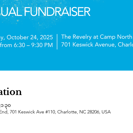
ation
၂၁:၃၀
End, 701 Keswick Ave #110, Charlotte, NC 28206, USA