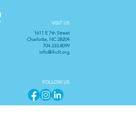
VISIT US
1611 E 7th Street
Charlotte, NC 28204
704.333.8099
info@ihclt.org
FOLLOW US
ဲ့အစည်းတစ်ခုဖြစ်သည်။ အလှူရှင်များသည် ပြန်လည်ရရှိ
ကိုယ်ရေး