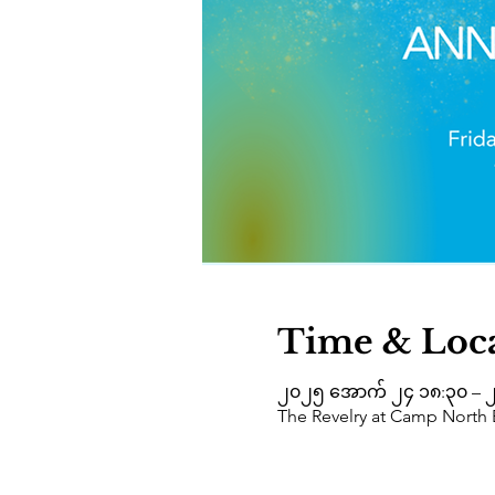
Time & Loc
၂၀၂၅ အောက် ၂၄ ၁၈:၃၀ – 
The Revelry at Camp North 