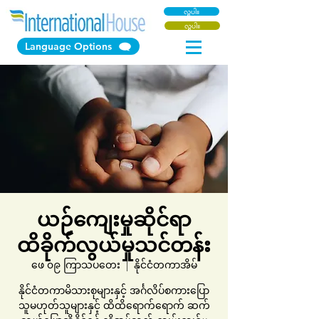
လှူပါ။
လှူပါ။
Language Options
ယဉ်ကျေးမှုဆိုင်ရာ
ထိခိုက်လွယ်မှုသင်တန်း
ဖေ ၀၉ ကြာသပတေး
  |  
နိုင်ငံတကာအိမ်
နိုင်ငံတကာမိသားစုများနှင့် အင်္ဂလိပ်စကားပြော
သူမဟုတ်သူများနှင့် ထိထိရောက်ရောက် ဆက်