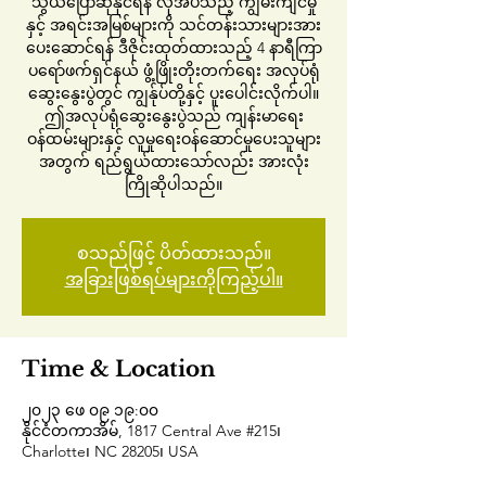
သွယ်ပြောဆိုနိုင်ရန် လိုအပ်သည့် ကျွမ်းကျင်မှု
နှင့် အရင်းအမြစ်များကို သင်တန်းသားများအား
ပေးဆောင်ရန် ဒီဇိုင်းထုတ်ထားသည့် 4 နာရီကြာ
ပရော်ဖက်ရှင်နယ် ဖွံ့ဖြိုးတိုးတက်ရေး အလုပ်ရုံ
ဆွေးနွေးပွဲတွင် ကျွန်ုပ်တို့နှင့် ပူးပေါင်းလိုက်ပါ။
ဤအလုပ်ရုံဆွေးနွေးပွဲသည် ကျန်းမာရေး
ဝန်ထမ်းများနှင့် လူမှုရေးဝန်ဆောင်မှုပေးသူများ
အတွက် ရည်ရွယ်ထားသော်လည်း အားလုံး
ကြိုဆိုပါသည်။
စသည်ဖြင့် ပိတ်ထားသည်။
အခြားဖြစ်ရပ်များကိုကြည့်ပါ။
Time & Location
၂၀၂၃ ဖေ ၀၉ ၁၉:၀၀
နိုင်ငံတကာအိမ်, 1817 Central Ave #215၊
Charlotte၊ NC 28205၊ USA