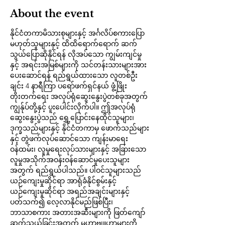
About the event
နိုင်ငံတကာမိသားစုများနှင့် အင်္ဂလိပ်စကားပြော
မဟုတ်သူများနှင့် ထိထိရောက်ရောက် ဆက်
သွယ်ပြောဆိုနိုင်ရန် လိုအပ်သော ကျွမ်းကျင်မှု
နှင့် အရင်းအမြစ်များကို သင်တန်းသားများအား 
ပေးဆောင်ရန် ရည်ရွယ်ထားသော လူတစ်ဦး
ချင်း 4 နာရီကြာ ပရော်ဖက်ရှင်နယ် ဖွံ့ဖြိုး
တိုးတက်ရေး အလုပ်ရုံဆွေးနွေးပွဲတစ်ခုအတွက် 
ကျွန်ုပ်တို့နှင့် ပူးပေါင်းလိုက်ပါ။ ဤအလုပ်ရုံ
ဆွေးနွေးပွဲသည် ရွှေ့ပြောင်းနေထိုင်သူများ၊ 
ဒုက္ခသည်များနှင့် နိုင်ငံတကာမှ ဖောက်သည်များ
နှင့် တွဲဖက်လုပ်ဆောင်သော ကျန်းမာရေး
ဝန်ထမ်း၊ လူမှုရေးလုပ်သားများနှင့် အခြားသော 
လူမှုအသိုက်အဝန်းဝန်ဆောင်မှုပေးသူများ
အတွက် ရည်ရွယ်ပါသည်။ ပါဝင်သူများသည် 
ယဉ်ကျေးမှုဆိုင်ရာ အာရုံခံနိုင်စွမ်းနှင့် 
ယဉ်ကျေးမှုဆိုင်ရာ အရည်အချင်းများနှင့် 
ပတ်သက်၍ လေ့လာနိုင်မည်ဖြစ်ပြီး၊ 
ဘာသာစကား အတားအဆီးများကို ဖြတ်ကျော်
ဆက်သွယ်ခြင်းအတွက် မဟာဗျူဟာများကို 