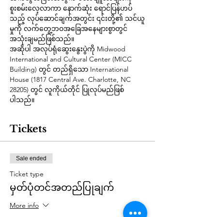
စူးစမ်းလေ့လာကာ နောက်ဆုံး ရောင်ပြန်ဟပ်
သည့် လုပ်ဆောင်ချက်အတွင်း ၎င်းတို့၏ သင်ယူ
မှုကို လက်တွေ့ဘဝအခြေအနေများစွာတွင် 
အသုံးချမည်ဖြစ်သည်။
အဆိုပါ အလုပ်ရုံဆွေးနွေးပွဲကို Midwood 
International and Cultural Center (MICC 
Building) တွင် တည်ရှိသော International 
House (1817 Central Ave. Charlotte, NC 
28205) တွင် လူကိုယ်တိုင် ပြုလုပ်မည်ဖြစ်
ပါသည်။
Tickets
Sale ended
Ticket type
မှတ်ပုံတင်အတည်ပြုချက်
More info