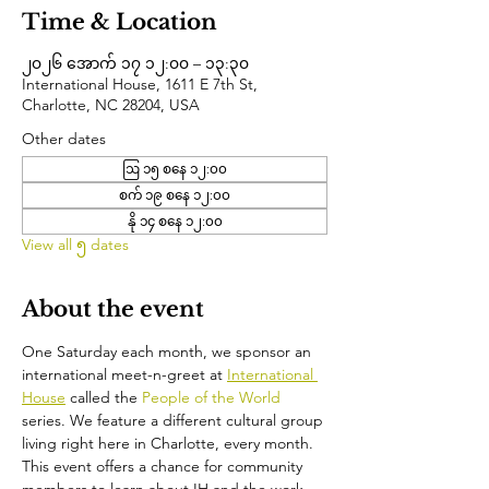
Time & Location
၂၀၂၆ အောက် ၁၇ ၁၂:၀၀ – ၁၃:၃၀
International House, 1611 E 7th St,
Charlotte, NC 28204, USA
Other dates
ဩ ၁၅ စနေ ၁၂:၀၀
စက် ၁၉ စနေ ၁၂:၀၀
နို ၁၄ စနေ ၁၂:၀၀
View all ၅ dates
About the event
One Saturday each month, we sponsor an 
international meet-n-greet at 
International 
House
 called the 
People of the World 
series. We feature a different cultural group 
living right here in Charlotte, every month. 
This event offers a chance for community 