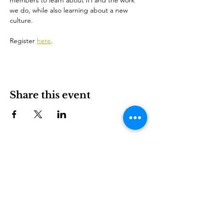
members to learn about IH and the work 
we do, while also learning about a new 
culture.
Register 
here
.
Share this event
International House သည် Charlotte တွင် ရွှေ့ပြောင်း
နေထိုင်သူများနှင့် နိုင်ငံတကာယဉ်ကျေးမှုများကို ရှင်သန်ကြီး
ထွားစေရန် အခွင့်အာဏာပေးသည့် အကျိုးအမြတ်မယူသော
အဖွဲ့အစည်းတစ်ခုဖြစ်သည်။
ပါဝင်လိုက်ပါ။
LEARN
VISIT US