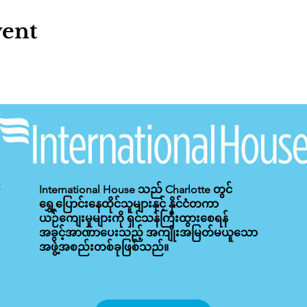
vent
International House သည် Charlotte တွင်
ရွှေ့ပြောင်းနေထိုင်သူများနှင့် နိုင်ငံတကာ
ယဉ်ကျေးမှုများကို ရှင်သန်ကြီးထွားစေရန်
အခွင့်အာဏာပေးသည့် အကျိုးအမြတ်မယူသော
အဖွဲ့အစည်းတစ်ခုဖြစ်သည်။