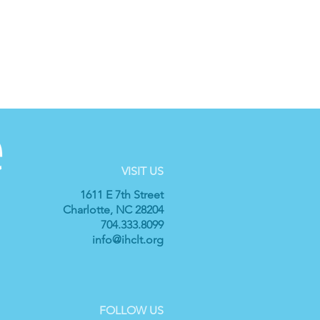
VISIT US
1611 E 7th Street
Charlotte, NC 28204
704.333.8099
info@ihclt.org
FOLLOW US