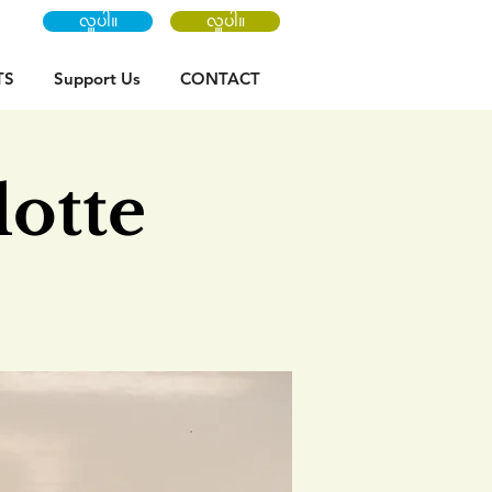
လှူပါ။
လှူပါ။
TS
Support Us
CONTACT
otte