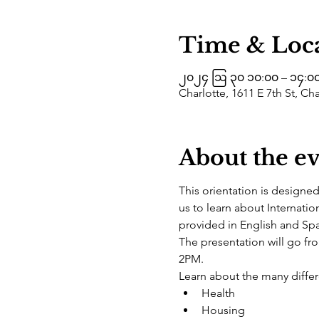
Time & Loc
၂၀၂၄ ဩ ၃၀ ၁၀:၀၀ – ၁၄:၀
Charlotte, 1611 E 7th St, Ch
About the e
This orientation is designe
us to learn about Internatio
provided in English and Spa
The presentation will go f
2PM.
Learn about the many differe
Health
Housing