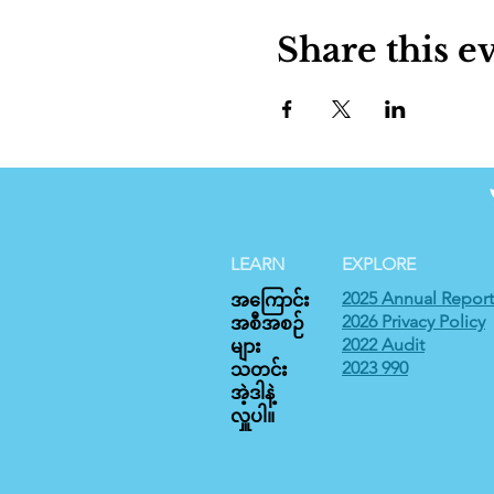
Share this e
LEARN
EXPLORE
2025 Annual Report
အကြောင်း
2026 Privacy Policy
အစီအစဉ်
2022 Audit
များ
2023 990
သတင်း
အဲ့ဒါနဲ့
လှူပါ။