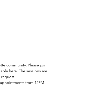
otte community. Please join 
lable here. The sessions are 
 request.
n appointments from 12PM-