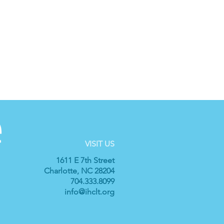
VISIT US
1611 E 7th Street
Charlotte, NC 28204
704.333.8099
info@ihclt.org