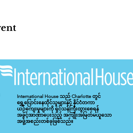
vent
International House သည် Charlotte တွင်
ရွှေ့ပြောင်းနေထိုင်သူများနှင့် နိုင်ငံတကာ
ယဉ်ကျေးမှုများကို ရှင်သန်ကြီးထွားစေရန်
အခွင့်အာဏာပေးသည့် အကျိုးအမြတ်မယူသော
အဖွဲ့အစည်းတစ်ခုဖြစ်သည်။