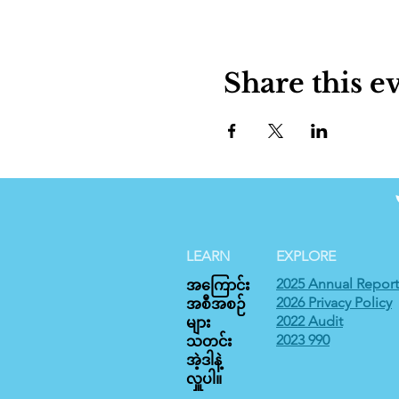
Share this e
LEARN
EXPLORE
2025 Annual Report
အကြောင်း
2026 Privacy Policy
အစီအစဉ်
2022 Audit
များ
2023 990
သတင်း
အဲ့ဒါနဲ့
လှူပါ။