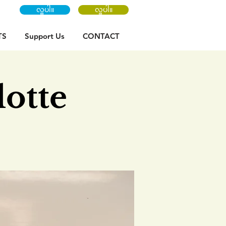
လှူပါ။
လှူပါ။
TS
Support Us
CONTACT
otte