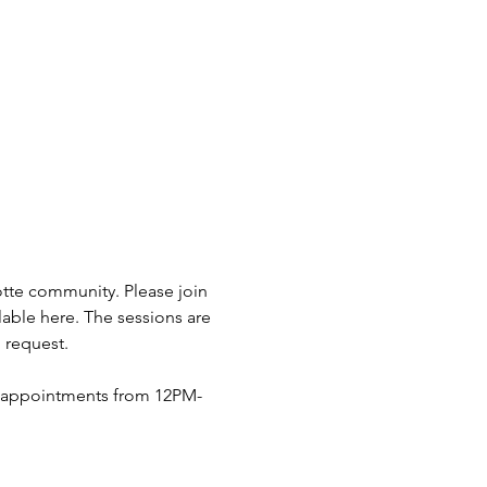
otte community. Please join 
lable here. The sessions are 
 request.
n appointments from 12PM-