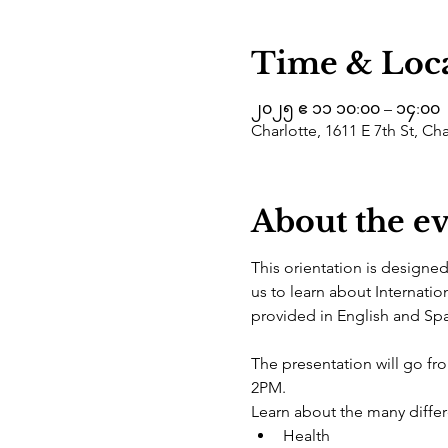
Time & Loc
၂၀၂၅ ဧ ၁၁ ၁၀:၀၀ – ၁၄:၀၀
Charlotte, 1611 E 7th St, Ch
About the e
This orientation is designe
us to learn about Internatio
provided in English and Spa
The presentation will go f
2PM.
Learn about the many differe
Health