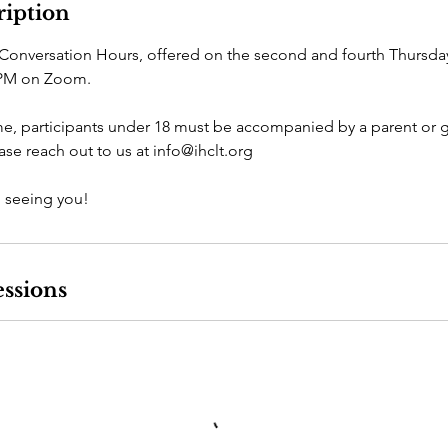
ription
Conversation Hours, offered on the second and fourth Thursd
0PM on Zoom.
e, participants under 18 must be accompanied by a parent or gu
se reach out to us at info@ihclt.org
 seeing you!
ssions