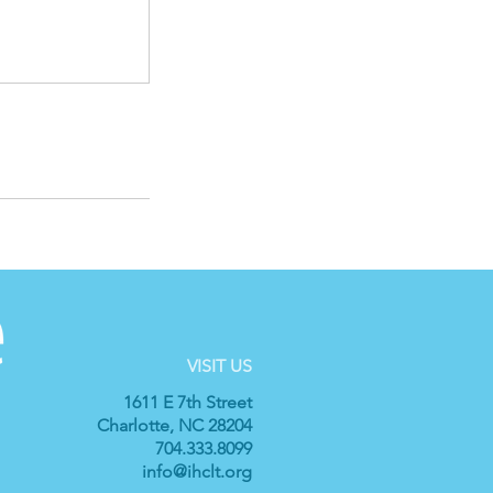
VISIT US
1611 E 7th Street
Charlotte, NC 28204
704.333.8099
info@ihclt.org