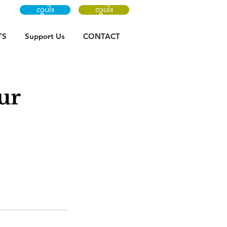
လှူပါ။
လှူပါ။
TS
Support Us
CONTACT
ur