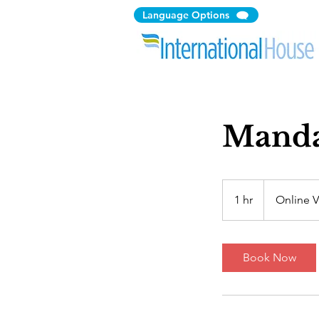
Language Options
Manda
1 hr
1
Online 
h
Book Now