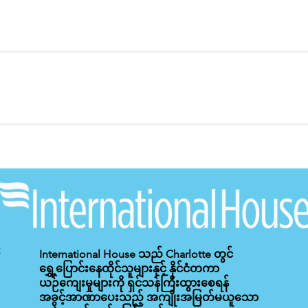
International House သည် Charlotte တွင်
ရွှေ့ပြောင်းနေထိုင်သူများနှင့် နိုင်ငံတကာ
ယဉ်ကျေးမှုများကို ရှင်သန်ကြီးထွားစေရန်
အခွင့်အာဏာပေးသည့် အကျိုးအမြတ်မယူသော