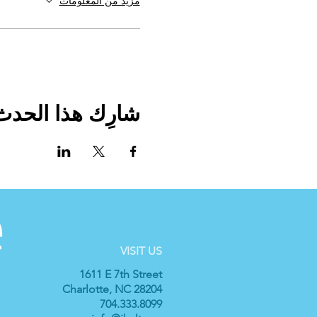
مزيد من المعلومات
شارِك هذا الحدث
VISIT US
1611 E 7th Street
Charlotte, NC 28204
704.333.8099