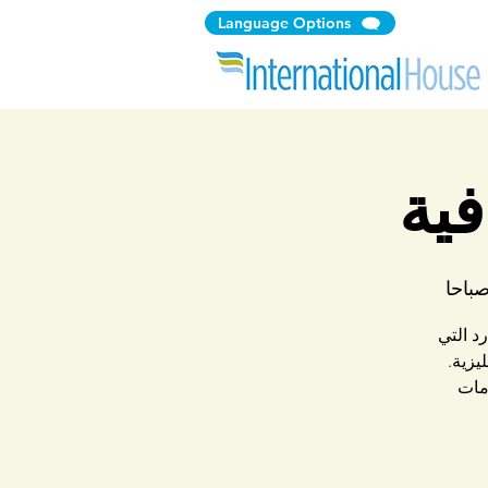
Language Options
فية
د التي
يزية.
مات