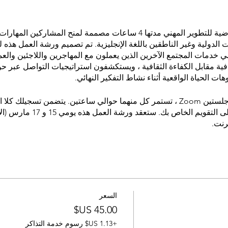
انضم إلينا في ورشة عمل افتراضية للتطوير المهني مدتها 4 ساعات مصممة لمنح 
 الدولية وغير الناطقين باللغة الإنجليزية. تم تصميم ورشة العمل هذ
ي خدمات المجتمع الآخرين الذين يعملون مع المهاجرين واللاجئين والعم
ية مقابل الكفاءة الثقافية ، ويستكشفون استراتيجيات التواصل عبر ح
 الحياة الواقعية أثناء نشاط التفكير النهائي.
ستعقد ورشة العمل على مدى جلستين Zoom ، تستمر كل منهما حوالي ساعتين. يتضمن تس
التأكد من إضافة كلا التاريخين إل
السعر
+‏1.13 US$ رسوم خدمة التذاكر