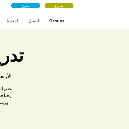
يتبرع
يتبرع
Groups
اتصال
ادعمنا
تدري
الأربعاء، 5
انضم إل
يحتاجو
ورشة