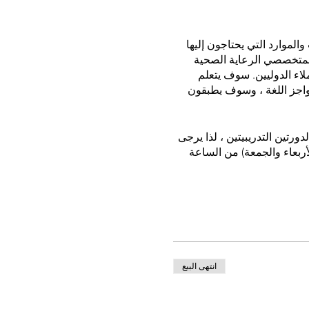
المشاركين المهارات والموارد التي يحتاجون إليها
ه لمتخصصي الرعاية الصحية
لاء الدوليين. سوف يتعلم
واجز اللغة ، وسوف يطبقون
جيلك كلا الدورتين التدريبيتين ، لذا يرجى
ى التقويم الخاص بك. ستعقد ورشة العمل هذه يومي 15 و 17 مارس (الأربعاء والجمعة) من الساعة
انتهى البيع