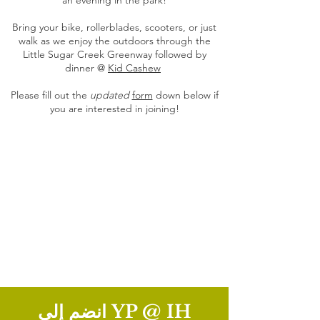
an evening in the park!
Bring your bike, rollerblades, scooters, or just
walk as we enjoy the outdoors through the
Little Sugar Creek Greenway followed by
dinner @
Kid Cashew
Please fill out the
updated
form
down below if
you are interested in joining!
انضم إلى YP @ IH