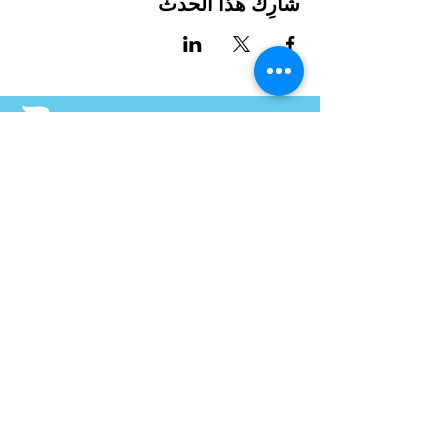
شارِك هذا الحدث
International House هي منظمة غير ربحية تعمل على تمكين
المهاجرين والثقافة الدولية من الازدهار في شارلوت.
شارك
LEARN
VISIT US
1611 E 7th Street
عن
Charlotte, NC 28204
البرامج
704.333.8099
أخبار
info@ihclt.org
الأحداث
يتبرع
EXPLORE
FOLLOW US
2025 Annual Report
2026 Privacy Policy
2022 Audit
2023 990