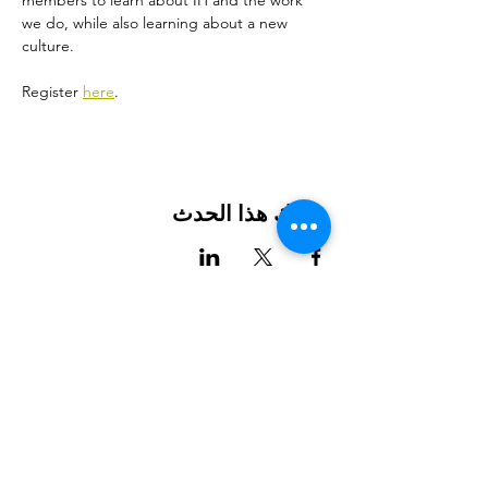
members to learn about IH and the work 
we do, while also learning about a new 
culture.
Register 
here
.
شارِك هذا الحدث
International House هي منظمة غير ربحية تعمل على تمكين
المهاجرين والثقافة الدولية من الازدهار في شارلوت.
شارك
LEARN
VISIT US
1611 E 7th Street
عن