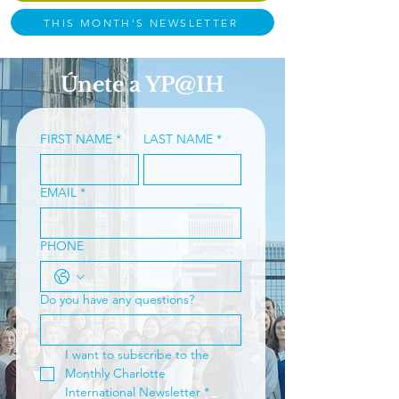
THIS MONTH'S NEWSLETTER
Únete a YP@IH
FIRST NAME
*
LAST NAME
*
EMAIL
*
PHONE
Do you have any questions?
I want to subscribe to the 
Monthly Charlotte 
International Newsletter
*