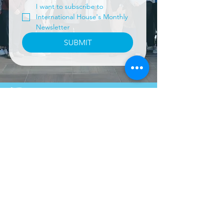
I want to subscribe to 
International House's Monthly 
Newsletter
SUBMIT
International House es una organización sin fines de
lucro que empodera a los inmigrantes y la cultura
internacional para prosperar en Charlotte.
Involucrarse
LEARN
VISIT US
Acerca de
1611 E 7th Street
Programas
Charlotte, NC 28204
Noticias
704.333.8099
Eventos
info@ihclt.org
Donar
EXPLORE
FOLLOW US