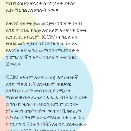
ማህበረሰቡን ፍላጎት ለማሟላት የተለየ
ኢኩሜኒካል አገልግሎት ነው።
ለትርፍ ያልተቋቋመ ድርጅት በግንቦት 1981
እንደ ኮሚኒቲ ኮሌጅ እና አለምአቀፍ የቻርሎት
ኢን.ሲ.ሲ.አይ.ኤም. (CCIM) ተካቷል እና
የባህል መስተጋብርን፣ የባህል ግንዛቤን እና
የእንግሊዘኛ ቋንቋ መማርን የሚያበረታቱ
ፕሮግራሞችን እና ተግባራትን መተግበር
ጀመረ።
CCIM ለአለም አቀፍ መረጃ እና ሀብቶች
እንደ ማጽጃ ቤት እንዲሁም ለባህላዊ
እንቅስቃሴዎች መሰብሰቢያ የሚሆን
ማዕከላዊ ቦታ ፈጠረ። እ.ኤ.አ. በ1983 በሴንት
ጆንስ ባፕቲስት ቤተክርስቲያን የሚገኘው
ምእመናን በግምባቸው ውስጥ የቪክቶሪያን
ቤት ለዚህ ዓለም አቀፍ ማእከል ቦታ ሰጡ እና
በኖቬምበር 23 ቀን 1985 ለትርፍ ያልተቋቋመ