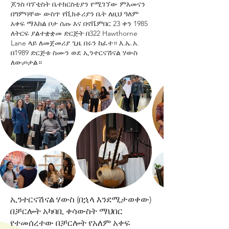
ጆንስ ባፕቲስት ቤተክርስቲያን የሚገኘው ምእመናን
በግምባቸው ውስጥ የቪክቶሪያን ቤት ለዚህ ዓለም
አቀፍ ማእከል ቦታ ሰጡ እና በኖቬምበር 23 ቀን 1985
ለትርፍ ያልተቋቋመ ድርጅት በ322 Hawthorne
Lane ላይ ለመጀመሪያ ጊዜ በሩን ከፈተ። እ.ኤ.አ.
በ1989 ድርጅቱ ስሙን ወደ ኢንተርናሽናል ሃውስ
ለውጦታል።
ኢንተርናሽናል ሃውስ (በኋላ እንደሚታወቀው)
በቻርሎት አካባቢ ቀሳውስት ማህበር
የተመሰረተው በቻርሎት የአለም አቀፍ