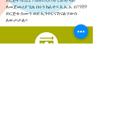
ድርጅት በ322 Hawthorne Lane ላይ
ለመጀመሪያ ጊዜ በሩን ከፈተ። እ.ኤ.አ. በ1989
ድርጅቱ ስሙን ወደ ኢንተርናሽናል ሃውስ
ለውጦታል።
ዛሬ የእርስዎን ድጋፍ
እንፈልጋለን!
Donate
ኢንተርናሽናል ሃውስ ስደተኞችን እና አለምአቀፍ ባህልን በቻርሎት
እንዲበለጽጉ የሚያስችል ለትርፍ ያልተቋቋመ ድርጅት ነው።
ተሳተፍ