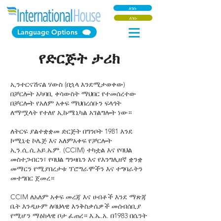
ለገሱ
ለገሱ
Language Options
የድርጅት ታሪክ
ኢንተርናሽናል ሃውስ (በኋላ እንደሚታወቀው)
በቻርሎት አካባቢ ቀሳውስት ማህበር የተመሰረተው
በቻርሎት የአለም አቀፍ ማህበረሰቡን ፍላጎት
ለማሟላት የተለየ ኢኩሜኒካል አገልግሎት ነው።
ለትርፍ ያልተቋቋመ ድርጅት በግንቦት 1981 እንደ
ኮሚኒቲ ኮሌጅ እና አለምአቀፍ የቻርሎት
ኢን.ሲ.ሲ.አይ.ኤም. (CCIM) ተካቷል እና የባህል
መስተጋብርን፣ የባህል ግንዛቤን እና የእንግሊዘኛ ቋንቋ
መማርን የሚያበረታቱ ፕሮግራሞችን እና ተግባራትን
መተግበር ጀመረ።
CCIM ለአለም አቀፍ መረጃ እና ሀብቶች እንደ ማጽጃ
ቤት እንዲሁም ለባህላዊ እንቅስቃሴዎች መሰብሰቢያ
የሚሆን ማዕከላዊ ቦታ ፈጠረ። እ.ኤ.አ. በ1983 በሴንት