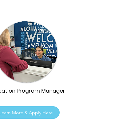
cation Program Manager
Learn More & Apply Here