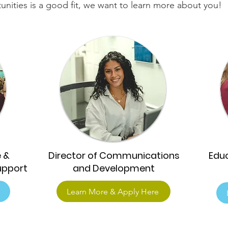
unities is a good fit, we want to learn more about you!
 &
Director of Communications
Edu
upport
and Development
Learn More & Apply Here