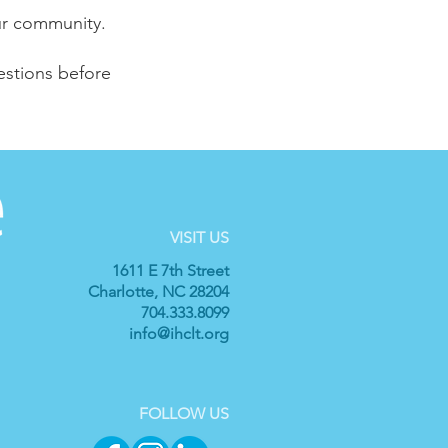
our community.
estions before
VISIT US
1611 E 7th Street
Charlotte, NC 28204
704.333.8099
info@ihclt.org
FOLLOW US