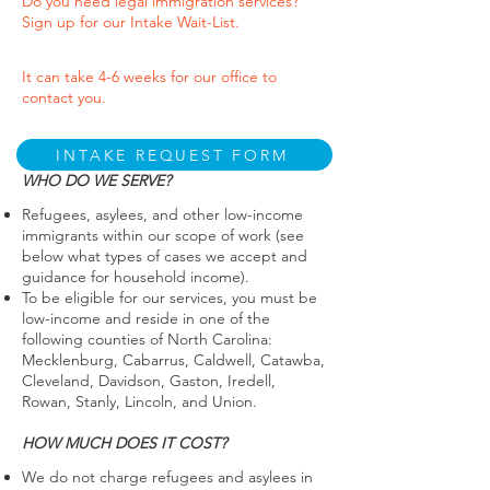
Do you need legal immigration services?
Sign up for our Intake Wait-List.
It can take 4-6 weeks for our office to
contact you.
INTAKE REQUEST FORM
WHO DO WE SERVE?
Refugees, asylees, and other low-income
immigrants within our scope of work (see
below what types of cases we accept and
guidance for household income).
To be eligible for our services, you must be
low-income and reside in one of the
following counties of North Carolina:
Mecklenburg, Cabarrus, Caldwell, Catawba,
Cleveland, Davidson, Gaston, Iredell,
Rowan, Stanly, Lincoln, and Union.
HOW MUCH DOES IT COST?
We do not charge refugees and asylees in