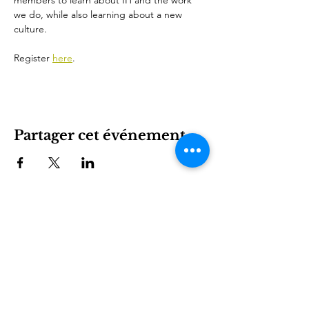
members to learn about IH and the work 
we do, while also learning about a new 
culture.
Register 
here
.
Partager cet événement
International House est une organisation à but non
lucratif qui permet aux immigrants et à la culture
internationale de prospérer à Charlotte.
Être impliqué
LEARN
VISIT US