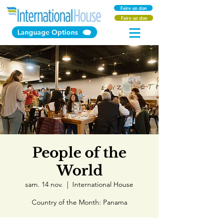
Faire un don
Faire un don
Language Options
People of the
World
sam. 14 nov.
  |  
International House
Country of the Month: Panama