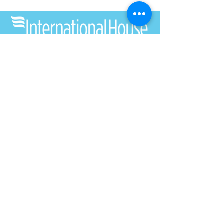
International House est une organisation à but non
lucratif qui permet aux immigrants et à la culture
internationale de prospérer à Charlotte.
Être impliqué
LEARN
VISIT US
À propos
1611 E 7th Street
Programmes
Charlotte, NC 28204
Nouvelles
704.333.8099
Événements
info@ihclt.org
Donner
EXPLORE
FOLLOW US
2025 Annual Report
2026 Privacy Policy
2022 Audit
2023 990
International House (ID fiscal fédéral #58-1440413) est une organisation exonérée d'impôt
501(c)(3) telle que déterminée par l'Internal Revenue Service. Les donateurs peuvent réclamer
une contribution caritative comme déduction fiscale lorsqu'il n'y a rien de valeur reçu en retour.
© 2023 International House of Metrolina, Inc. Fièrement créé avec
Wix.com
|
Conditions
d'utilisation
|
politique de confidentialité