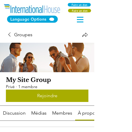
Faire un don
Faire un don
Language Options
Groupes
My Site Group
Privé
·
1 membre
Rejoindre
Discussion
Médias
Membres
À propos