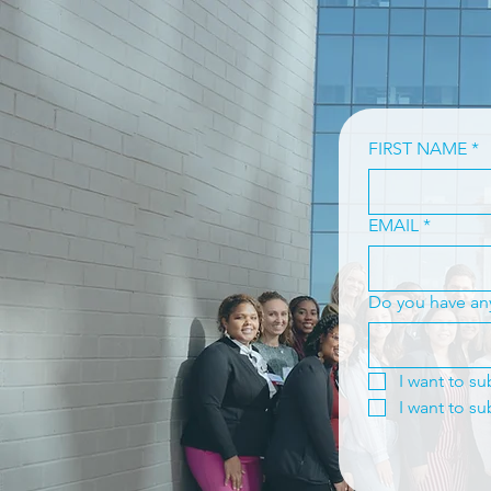
FIRST NAME
*
EMAIL
*
Do you have an
I want to s
I want to s