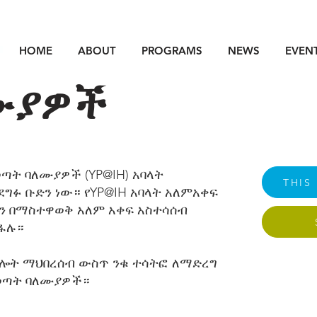
HOME
ABOUT
PROGRAMS
NEWS
EVEN
ሙያዎች
ጣት ባለሙያዎች (YP@IH) አባላት
THIS
ደግፉ ቡድን ነው። የYP@IH አባላት አለምአቀፍ
ትን በማስተዋወቅ አለም አቀፍ አስተሳሰብ
ትፋሉ።
ርሎት ማህበረሰብ ውስጥ ንቁ ተሳትፎ ለማድረግ
 ወጣት ባለሙያዎች።