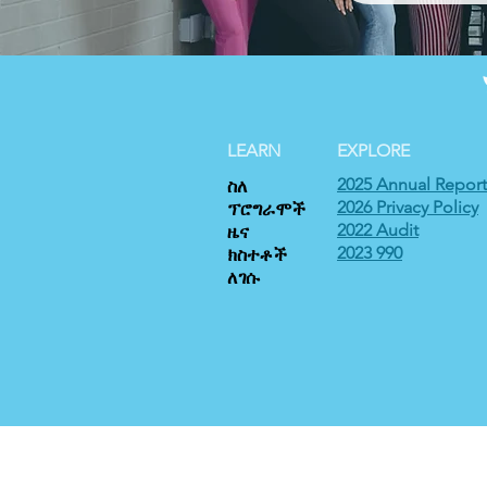
LEARN
EXPLORE
2025 Annual Report
ስለ
2026 Privacy Policy
ፕሮግራሞች
2022 Audit
ዜና
2023 990
ክስተቶች
ለገሱ
ኢንተርናሽናል ሃውስ (የፌዴራል የግብር መታወቂያ #58-144
የታክስ ቅነሳ ሊጠይቁ ይችላሉ።