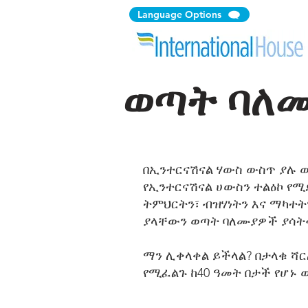
Language Options
ወጣት ባለ
በኢንተርናሽናል ሃውስ ውስጥ ያሉ ወ
የኢንተርናሽናል ሀውስን ተልዕኮ የሚ
ትምህርትን፣ ብዝሃነትን እና ማካተ
ያላቸውን ወጣት ባለሙያዎች ያሳ
ማን ሊቀላቀል ይችላል? በታላቁ ሻ
የሚፈልጉ ከ40 ዓመት በታች የሆኑ