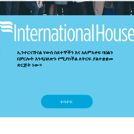
ኢንተርናሽናል ሃውስ ስደተኞችን እና አለምአቀፍ ባህልን
በቻርሎት እንዲበለጽጉ የሚያስችል ለትርፍ ያልተቋቋመ
ድርጅት ነው።
ተሳተፍ
0413) በውስጥ ገቢ አገልግሎት እንደተወሰነው 501(ሐ)(3) ከቀረጥ ነፃ የሆነ ድርጅት ነው። ለጋሾች 