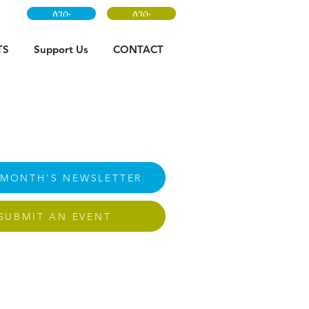
ለገሱ
ለገሱ
TS
Support Us
CONTACT
 MONTH'S NEWSLETTER
SUBMIT AN EVENT