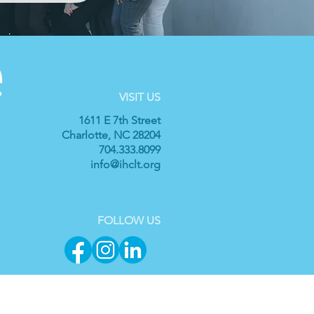
VISIT US
1611 E 7th Street
Charlotte, NC 28204
704.333.8099
info@ihclt.org
FOLLOW US
በምላሹ ምንም ዋጋ ከሌለው የበጎ አድራጎት መዋጮን እንደ